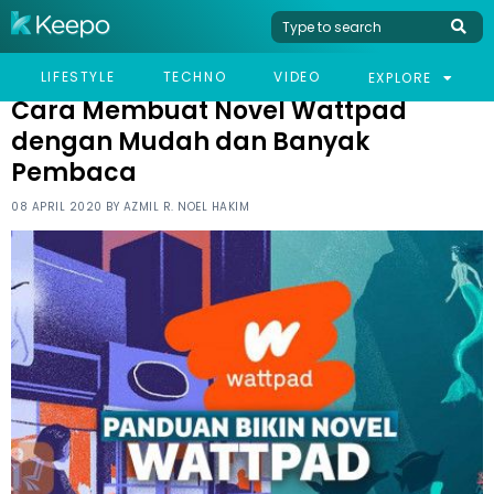
HOME
TECHNO
CARA MEMBUAT NOVEL WATTPAD DENGAN MUDAH DAN BANYAK
LIFESTYLE
TECHNO
VIDEO
EXPLORE
PEMBACA
Cara Membuat Novel Wattpad
dengan Mudah dan Banyak
Pembaca
08 APRIL 2020 BY
AZMIL R. NOEL HAKIM