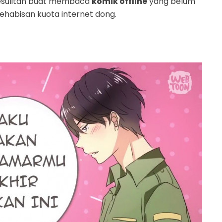
 kesulitan buat membaca
komik offline
yang belum
ehabisan kuota internet dong.