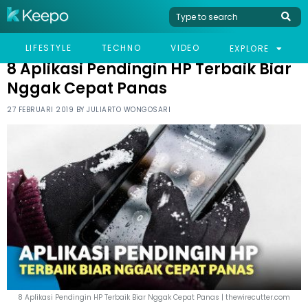
HOME
TECHNO
8 APLIKASI PENDINGIN HP TERBAIK BIAR NGGAK CEPAT PANAS
LIFESTYLE
TECHNO
VIDEO
EXPLORE
8 Aplikasi Pendingin HP Terbaik Biar
Nggak Cepat Panas
27 FEBRUARI 2019 BY
JULIARTO WONGOSARI
8 Aplikasi Pendingin HP Terbaik Biar Nggak Cepat Panas | thewirecutter.com