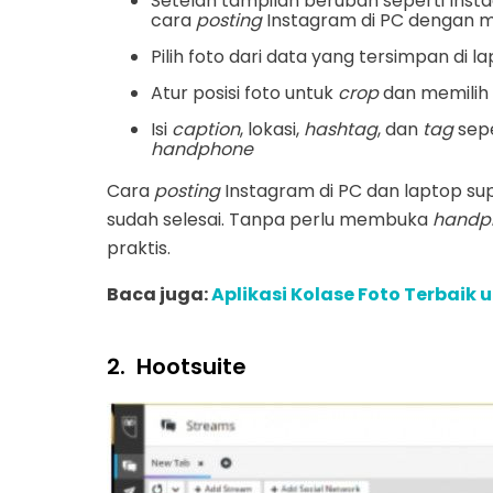
Setelah tampilan berubah seperti Inst
cara
posting
Instagram di PC dengan 
Pilih foto dari data yang tersimpan di
Atur posisi foto untuk
crop
dan memilih fi
Isi
caption
, lokasi,
hashtag
, dan
tag
sepe
handphone
Cara
posting
Instagram di PC dan laptop su
sudah selesai. Tanpa perlu membuka
handp
praktis.
Baca juga:
Aplikasi Kolase Foto Terbaik 
2.
Hootsuite