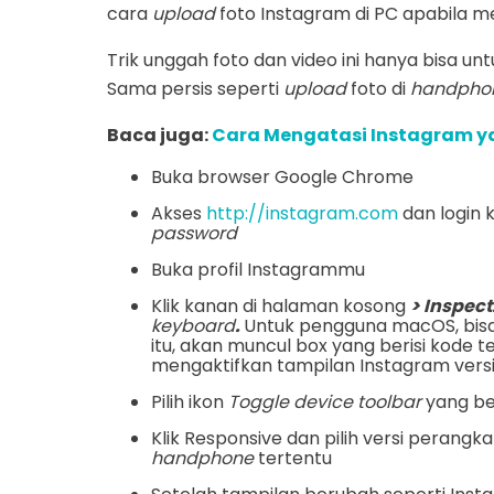
cara
upload
foto Instagram di PC apabila 
Trik unggah foto dan video ini hanya bisa untuk
Sama persis seperti
upload
foto di
handpho
Baca juga:
Cara Mengatasi Instagram ya
Buka browser Google Chrome
Akses
http://instagram.com
dan login 
password
Buka profil Instagrammu
Klik kanan di halaman kosong
> Inspect
keyboard
.
Untuk pengguna macOS, bisa
itu, akan muncul box yang berisi kode te
mengaktifkan tampilan Instagram versi 
Pilih ikon
Toggle device toolbar
yang be
Klik Responsive dan pilih versi peran
handphone
tertentu