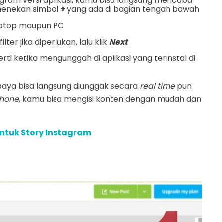
agram versi aplikasi, kamu bisa langsung mencoba
menekan simbol
+
yang ada di bagian tengah bawah
 laptop maupun PC
lter jika diperlukan, lalu klik
Next
rti ketika mengunggah di aplikasi yang terinstal di
paya bisa langsung diunggak secara
real time
pun
hone
, kamu bisa mengisi konten dengan mudah dan
untuk Story Instagram