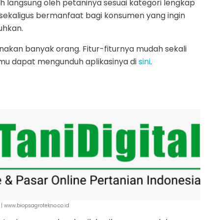
h langsung oleh petaninya sesuai kategori lengkap
ni sekaligus bermanfaat bagi konsumen yang ingin
uhkan.
nakan banyak orang. Fitur-fiturnya mudah sekali
kamu dapat mengunduh aplikasinya di
sini
.
 | www.biopsagrotekno.co.id