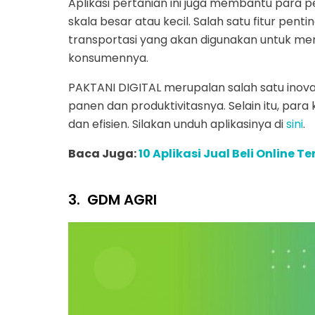
Aplikasi pertanian ini juga membantu para 
skala besar atau kecil. Salah satu fitur penti
transportasi yang akan digunakan untuk me
konsumennya.
PAKTANI DIGITAL merupalan salah satu inov
panen dan produktivitasnya. Selain itu, p
dan efisien. Silakan unduh aplikasinya di
sini
.
Baca Juga:
10 Aplikasi Jual Beli Online T
3.
GDM AGRI