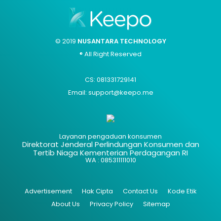
© 2019
NUSANTARA TECHNOLOGY
® All Right Reserved
CS: 081331729141
Email: support@keepo.me
Layanan pengaduan konsumen
Direktorat Jenderal Perlindungan Konsumen dan
Tertib Niaga Kementerian Perdagangan RI
WA : 085311111010
Advertisement
Hak Cipta
Contact Us
Kode Etik
About Us
Privacy Policy
Sitemap