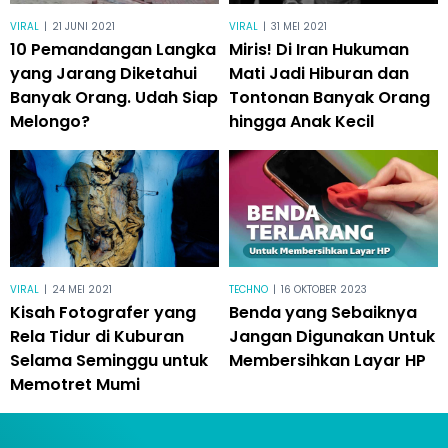
VIRAL
|
21 JUNI 2021
VIRAL
|
31 MEI 2021
10 Pemandangan Langka
Miris! Di Iran Hukuman
yang Jarang Diketahui
Mati Jadi Hiburan dan
Banyak Orang. Udah Siap
Tontonan Banyak Orang
Melongo?
hingga Anak Kecil
VIRAL
|
24 MEI 2021
TECHNO
|
16 OKTOBER 2023
Kisah Fotografer yang
Benda yang Sebaiknya
Rela Tidur di Kuburan
Jangan Digunakan Untuk
Selama Seminggu untuk
Membersihkan Layar HP
Memotret Mumi