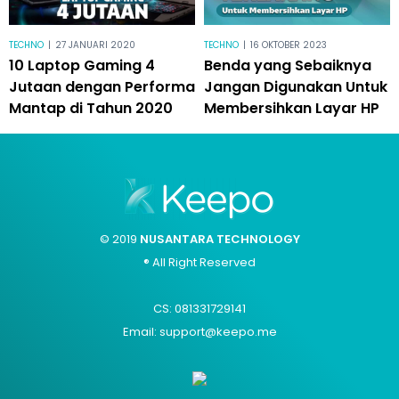
TECHNO
|
27 JANUARI 2020
TECHNO
|
16 OKTOBER 2023
10 Laptop Gaming 4
Benda yang Sebaiknya
Jutaan dengan Performa
Jangan Digunakan Untuk
Mantap di Tahun 2020
Membersihkan Layar HP
© 2019
NUSANTARA TECHNOLOGY
® All Right Reserved
CS: 081331729141
Email: support@keepo.me