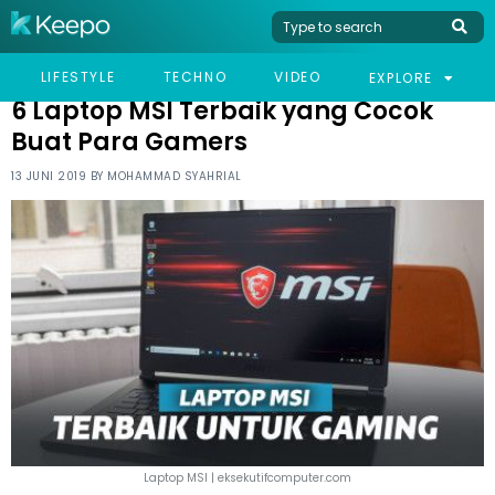
HOME
TECHNO
6 LAPTOP MSI TERBAIK YANG COCOK BUAT PARA GAMERS
LIFESTYLE
TECHNO
VIDEO
EXPLORE
6 Laptop MSI Terbaik yang Cocok
Buat Para Gamers
13 JUNI 2019 BY
MOHAMMAD SYAHRIAL
Laptop MSI | eksekutifcomputer.com