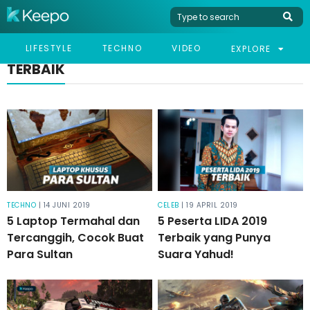
LIFESTYLE
TECHNO
VIDEO
EXPLORE
TERBAIK
TECHNO
| 14 JUNI 2019
CELEB
| 19 APRIL 2019
5 Laptop Termahal dan
5 Peserta LIDA 2019
Tercanggih, Cocok Buat
Terbaik yang Punya
Para Sultan
Suara Yahud!