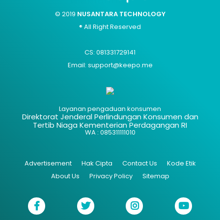
© 2019
NUSANTARA TECHNOLOGY
® All Right Reserved
CS: 081331729141
Email: support@keepo.me
Layanan pengaduan konsumen
Direktorat Jenderal Perlindungan Konsumen dan
Tertib Niaga Kementerian Perdagangan RI
WA : 085311111010
Advertisement
Hak Cipta
Contact Us
Kode Etik
About Us
Privacy Policy
Sitemap