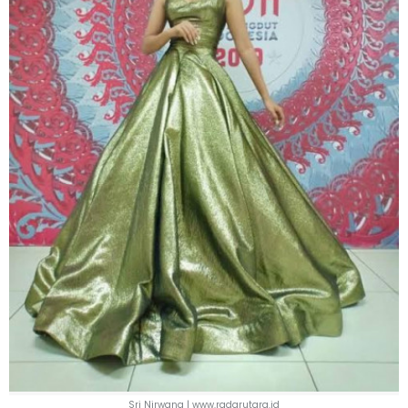
Sri Nirwana | www.radarutara.id