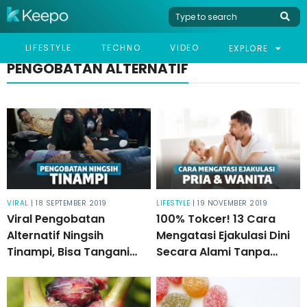
LIFESTYLE
TECHNO
VIDEO
EXPLORE
PENGOBATAN ALTERNATIF
VIRAL
| 18 SEPTEMBER 2019
LIFESTYLE
| 19 NOVEMBER 2019
Viral Pengobatan
100% Tokcer! 13 Cara
Alternatif Ningsih
Mengatasi Ejakulasi Dini
Tinampi, Bisa Tangani
Secara Alami Tanpa
Santet hingga Guna-
Obat
guna!