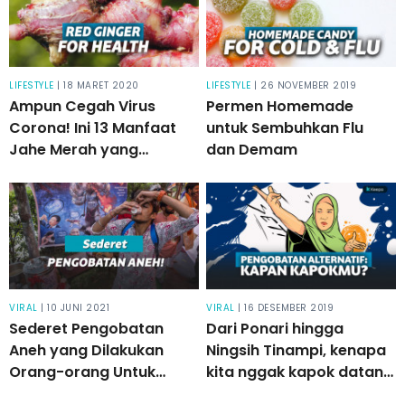
LIFESTYLE
| 18 MARET 2020
LIFESTYLE
| 26 NOVEMBER 2019
Ampun Cegah Virus
Permen Homemade
Corona! Ini 13 Manfaat
untuk Sembuhkan Flu
Jahe Merah yang
dan Demam
Mujarab Sembuhkan
Sakit
VIRAL
| 10 JUNI 2021
VIRAL
| 16 DESEMBER 2019
Sederet Pengobatan
Dari Ponari hingga
Aneh yang Dilakukan
Ningsih Tinampi, kenapa
Orang-orang Untuk
kita nggak kapok datang
Sembuh Dari Virus!
ke pengobatan