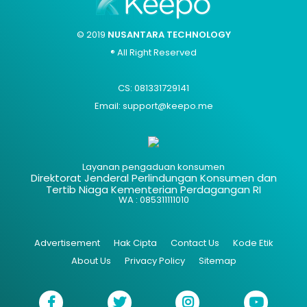
© 2019
NUSANTARA TECHNOLOGY
® All Right Reserved
CS: 081331729141
Email: support@keepo.me
Layanan pengaduan konsumen
Direktorat Jenderal Perlindungan Konsumen dan
Tertib Niaga Kementerian Perdagangan RI
WA : 085311111010
Advertisement
Hak Cipta
Contact Us
Kode Etik
About Us
Privacy Policy
Sitemap