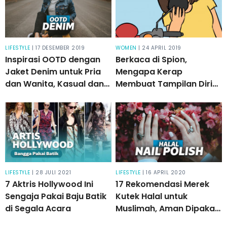
LIFESTYLE
| 17 DESEMBER 2019
WOMEN
| 24 APRIL 2019
Inspirasi OOTD dengan
Berkaca di Spion,
Jaket Denim untuk Pria
Mengapa Kerap
dan Wanita, Kasual dan
Membuat Tampilan Diri
Maksimal
Terlihat Kurang Menarik?
LIFESTYLE
| 28 JULI 2021
LIFESTYLE
| 16 APRIL 2020
7 Aktris Hollywood Ini
17 Rekomendasi Merek
Sengaja Pakai Baju Batik
Kutek Halal untuk
di Segala Acara
Muslimah, Aman Dipakai
Wudu!