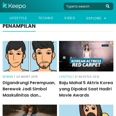
LIFESTYLE
TECHNO
VIDEO
EXPLORE
PENAMPILAN
WOMEN
| 26 MARET 2019
LIFESTYLE
| 21 AGUSTUS 2021
Digandrungi Perempuan,
Baju Mahal 5 Aktris Korea
Berewok Jadi Simbol
yang Dipakai Saat Hadiri
Maskulinitas dan
Movie Awards
Dominasi Pria