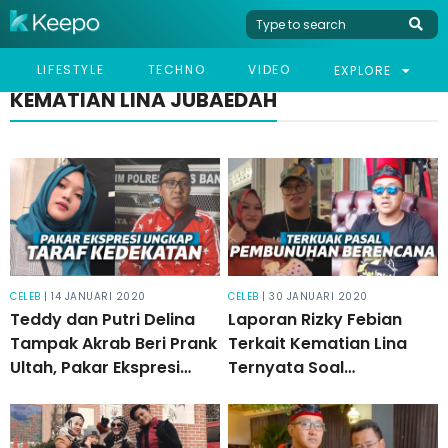
LIFESTYLE
TECHNO
VIDEO
EXPLORE
KEMATIAN LINA JUBAEDAH
CELEB
| 14 JANUARI 2020
CELEB
| 30 JANUARI 2020
Teddy dan Putri Delina
Laporan Rizky Febian
Tampak Akrab Beri Prank
Terkait Kematian Lina
Ultah, Pakar Ekspresi
Ternyata Soal
Ungkap Hal Ini
Pembunuhan Berencana,
Teddy: Mengarah ke
Saya