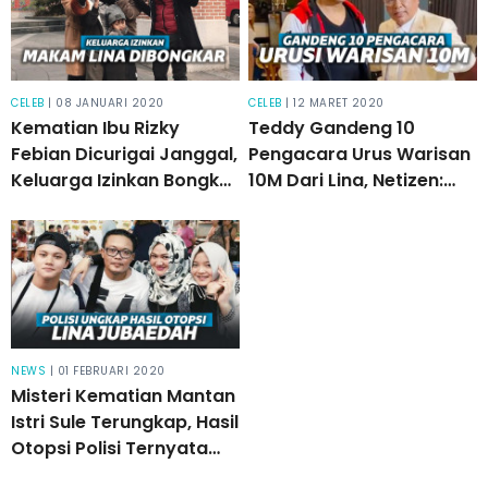
CELEB
| 08 JANUARI 2020
CELEB
| 12 MARET 2020
Kematian Ibu Rizky
Teddy Gandeng 10
Febian Dicurigai Janggal,
Pengacara Urus Warisan
Keluarga Izinkan Bongkar
10M Dari Lina, Netizen:
Makam Untuk Visum
Ujung-ujungnya Minta
Harta
NEWS
| 01 FEBRUARI 2020
Misteri Kematian Mantan
Istri Sule Terungkap, Hasil
Otopsi Polisi Ternyata
Begini!