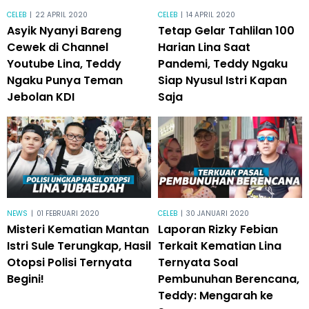
CELEB
|
22 APRIL 2020
CELEB
|
14 APRIL 2020
Asyik Nyanyi Bareng
Tetap Gelar Tahlilan 100
Cewek di Channel
Harian Lina Saat
Youtube Lina, Teddy
Pandemi, Teddy Ngaku
Ngaku Punya Teman
Siap Nyusul Istri Kapan
Jebolan KDI
Saja
NEWS
|
01 FEBRUARI 2020
CELEB
|
30 JANUARI 2020
Misteri Kematian Mantan
Laporan Rizky Febian
Istri Sule Terungkap, Hasil
Terkait Kematian Lina
Otopsi Polisi Ternyata
Ternyata Soal
Begini!
Pembunuhan Berencana,
Teddy: Mengarah ke