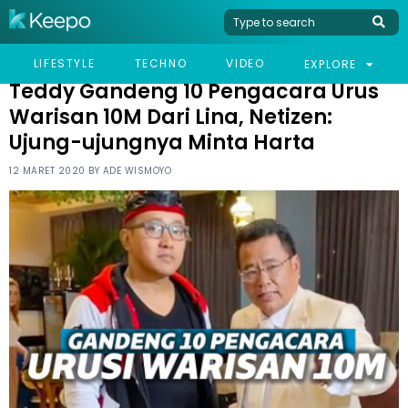
HOME
CELEB
TEDDY GANDENG 10 PENGACARA URUS WARISAN 10M DARI LINA,
LIFESTYLE
TECHNO
VIDEO
EXPLORE
NETIZEN: UJUNG-UJUNGNYA MINTA HARTA
Teddy Gandeng 10 Pengacara Urus
Warisan 10M Dari Lina, Netizen:
Ujung-ujungnya Minta Harta
12 MARET 2020 BY
ADE WISMOYO