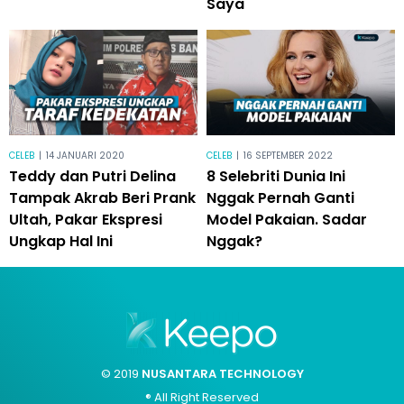
Saya
CELEB
|
14 JANUARI 2020
CELEB
|
16 SEPTEMBER 2022
Teddy dan Putri Delina
8 Selebriti Dunia Ini
Tampak Akrab Beri Prank
Nggak Pernah Ganti
Ultah, Pakar Ekspresi
Model Pakaian. Sadar
Ungkap Hal Ini
Nggak?
© 2019
NUSANTARA TECHNOLOGY
® All Right Reserved