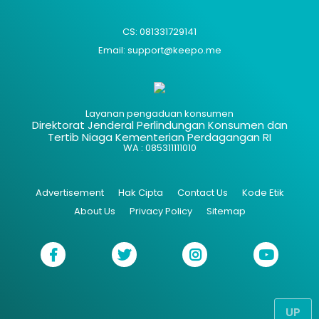
CS: 081331729141
Email: support@keepo.me
Layanan pengaduan konsumen
Direktorat Jenderal Perlindungan Konsumen dan
Tertib Niaga Kementerian Perdagangan RI
WA : 085311111010
Advertisement
Hak Cipta
Contact Us
Kode Etik
About Us
Privacy Policy
Sitemap
UP