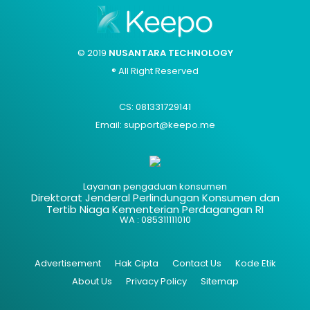
© 2019
NUSANTARA TECHNOLOGY
® All Right Reserved
CS: 081331729141
Email: support@keepo.me
Layanan pengaduan konsumen
Direktorat Jenderal Perlindungan Konsumen dan
Tertib Niaga Kementerian Perdagangan RI
WA : 085311111010
Advertisement
Hak Cipta
Contact Us
Kode Etik
About Us
Privacy Policy
Sitemap