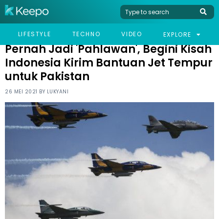
HOME
NEWS
PERNAH JADI 'PAHLAWAN', BEGINI KISAH INDONESIA KIRIM
LIFESTYLE
TECHNO
VIDEO
EXPLORE
BANTUAN JET TEMPUR UNTUK PAKISTAN
Pernah Jadi 'Pahlawan', Begini Kisah
Indonesia Kirim Bantuan Jet Tempur
untuk Pakistan
26 MEI 2021 BY
LUKYANI