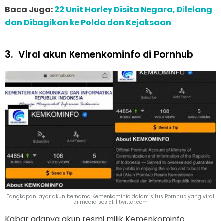
Baca Juga:
22 Unit Harley Disita Negara, Dilelang
dan Dibagikan ke Polda dan Kejaksaan
3.
Viral akun Kemenkominfo di Pornhub
Tangkapan layar akun bernama Kemenkominfo dalam situs Pornhub yang viral
di media sosial. | twitter.com
Kabar adanya akun resmi milik Kemenkominfo