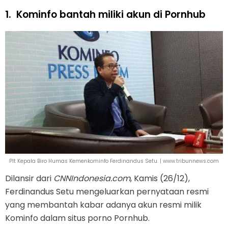
1.
Kominfo bantah miliki akun di Pornhub
Plt Kepala Biro Humas Kemenkominfo Ferdinandus Setu. | www.tribunnews.com
Dilansir dari
CNNIndonesia.com
, Kamis (26/12),
Ferdinandus Setu mengeluarkan pernyataan resmi
yang membantah kabar adanya akun resmi milik
Kominfo dalam situs porno Pornhub.