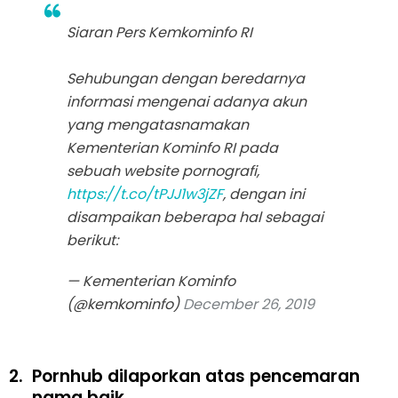
Siaran Pers Kemkominfo RI
Sehubungan dengan beredarnya
informasi mengenai adanya akun
yang mengatasnamakan
Kementerian Kominfo RI pada
sebuah website pornografi,
https://t.co/tPJJ1w3jZF
, dengan ini
disampaikan beberapa hal sebagai
berikut:
— Kementerian Kominfo
(@kemkominfo)
December 26, 2019
2.
Pornhub dilaporkan atas pencemaran
nama baik