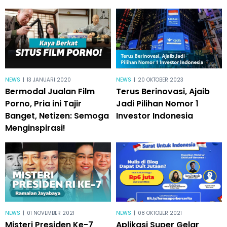
NEWS
|
13 JANUARI 2020
NEWS
|
20 OKTOBER 2023
Bermodal Jualan Film
Terus Berinovasi, Ajaib
Porno, Pria ini Tajir
Jadi Pilihan Nomor 1
Banget, Netizen: Semoga
Investor Indonesia
Menginspirasi!
NEWS
|
01 NOVEMBER 2021
NEWS
|
08 OKTOBER 2021
Misteri Presiden Ke-7
Aplikasi Super Gelar