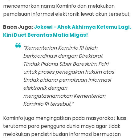
mencemarkan nama Kominfo dan melakukan
pemalsuan informasi elektronik lewat akun tersebut.
Baca Juga:
Jokowi - Ahok Akhirnya Ketemu Lagi,
Kini Duet Berantas Mafia Migas!
“Kementerian Kominfo RI telah
berkoordinasi dengan Direktorat
Tindak Pidana Siber Bareskrim Polri
untuk proses penegakan hukum atas
tindak pidana pemalsuan informasi
elektronik dengan
mengatasnamakan Kementerian
Kominfo RI tersebut,”
Kominfo juga mengingatkan pada masyarakat luas
terutama para pengguna dunia maya agar tidak
melakukan pendistribusian informasi bermuatan