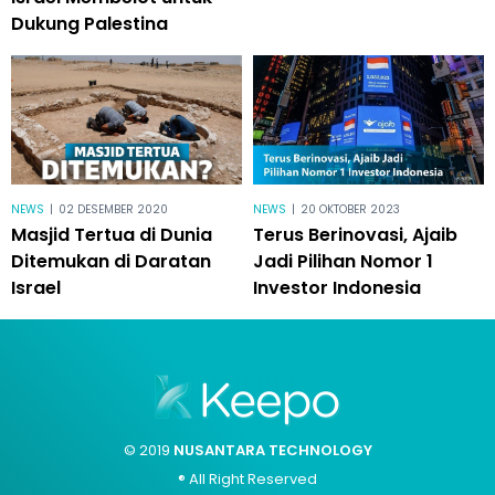
Dukung Palestina
NEWS
|
02 DESEMBER 2020
NEWS
|
20 OKTOBER 2023
Masjid Tertua di Dunia
Terus Berinovasi, Ajaib
Ditemukan di Daratan
Jadi Pilihan Nomor 1
Israel
Investor Indonesia
© 2019
NUSANTARA TECHNOLOGY
® All Right Reserved