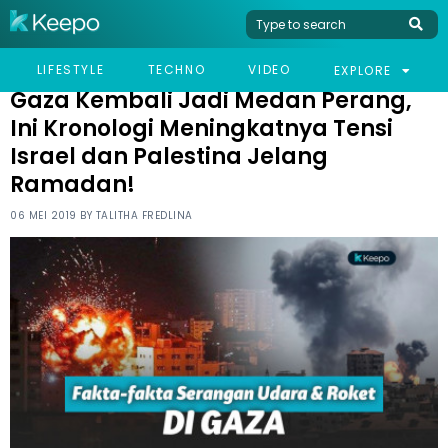
HOME
NEWS
GAZA KEMBALI JADI MEDAN PERANG, INI KRONOLOGI
LIFESTYLE
TECHNO
VIDEO
EXPLORE
MENINGKATNYA TENSI ISRAEL DAN PALESTINA JELANG RAMADAN!
Gaza Kembali Jadi Medan Perang,
Ini Kronologi Meningkatnya Tensi
Israel dan Palestina Jelang
Ramadan!
06 MEI 2019 BY
TALITHA FREDLINA