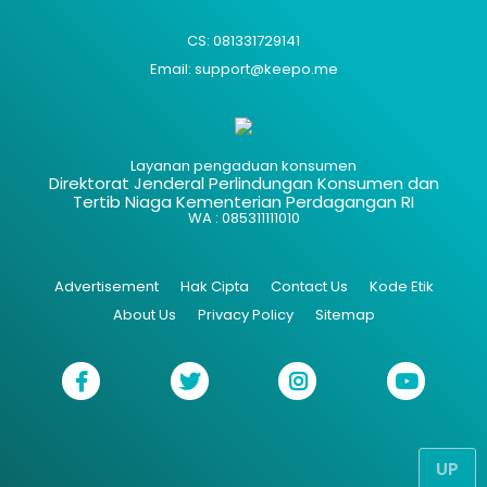
CS: 081331729141
Email: support@keepo.me
Layanan pengaduan konsumen
Direktorat Jenderal Perlindungan Konsumen dan
Tertib Niaga Kementerian Perdagangan RI
WA : 085311111010
Advertisement
Hak Cipta
Contact Us
Kode Etik
About Us
Privacy Policy
Sitemap
UP