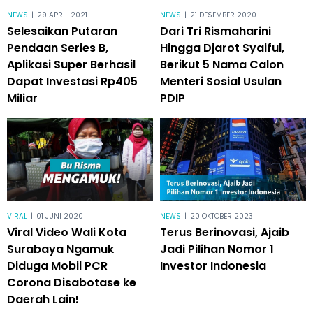
NEWS
|
29 APRIL 2021
NEWS
|
21 DESEMBER 2020
Selesaikan Putaran
Dari Tri Rismaharini
Pendaan Series B,
Hingga Djarot Syaiful,
Aplikasi Super Berhasil
Berikut 5 Nama Calon
Dapat Investasi Rp405
Menteri Sosial Usulan
Miliar
PDIP
VIRAL
|
01 JUNI 2020
NEWS
|
20 OKTOBER 2023
Viral Video Wali Kota
Terus Berinovasi, Ajaib
Surabaya Ngamuk
Jadi Pilihan Nomor 1
Diduga Mobil PCR
Investor Indonesia
Corona Disabotase ke
Daerah Lain!