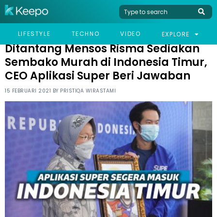
HOME
NEWS
DITANTANG MENSOS RISMA SEDIAKAN SEMBAKO MURAH DI
LIFESTYLE
TECHNO
VIDEO
EXPLORE
INDONESIA TIMUR, CEO APLIKASI SUPER BERI JAWABAN
Ditantang Mensos Risma Sediakan
Sembako Murah di Indonesia Timur,
CEO Aplikasi Super Beri Jawaban
15 FEBRUARI 2021 BY
PRISTIQA WIRASTAMI