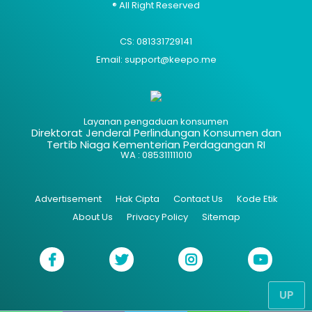
® All Right Reserved
CS: 081331729141
Email: support@keepo.me
Layanan pengaduan konsumen
Direktorat Jenderal Perlindungan Konsumen dan
Tertib Niaga Kementerian Perdagangan RI
WA : 085311111010
Advertisement
Hak Cipta
Contact Us
Kode Etik
About Us
Privacy Policy
Sitemap
UP