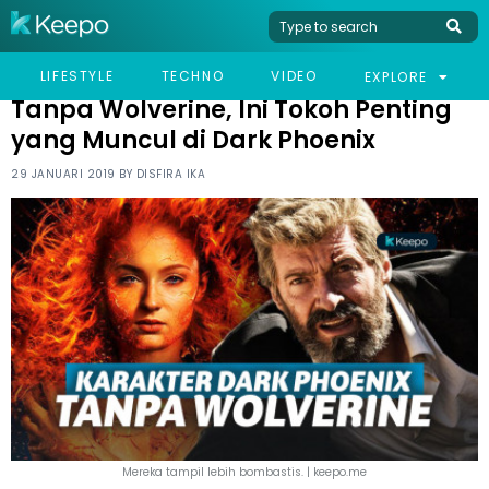
HOME
LIFESTYLE
TANPA WOLVERINE, INI TOKOH PENTING YANG MUNCUL DI DARK
LIFESTYLE
TECHNO
VIDEO
EXPLORE
PHOENIX
Tanpa Wolverine, Ini Tokoh Penting
yang Muncul di Dark Phoenix
29 JANUARI 2019 BY
DISFIRA IKA
Mereka tampil lebih bombastis. | keepo.me