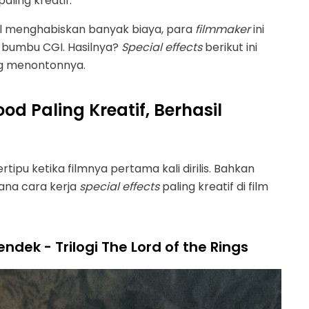
aling kreatif.
l menghabiskan banyak biaya, para
filmmaker
ini
t bumbu CGI. Hasilnya?
Special effects
berikut ini
g menontonnya.
od Paling Kreatif, Berhasil
ipu ketika filmnya pertama kali dirilis. Bahkan
mana cara kerja
special effects
paling kreatif di film
endek - Trilogi The Lord of the Rings