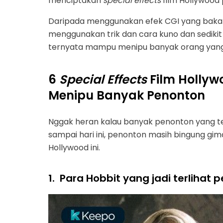
menciptakan
special effects
film Hollywood p
Daripada menggunakan efek CGI yang baka
menggunakan trik dan cara kuno dan sediki
ternyata mampu menipu banyak orang yan
6
Special Effects
Film Hollywo
Menipu Banyak Penonton
Nggak heran kalau banyak penonton yang tert
sampai hari ini, penonton masih bingung gi
Hollywood ini.
1.
Para Hobbit yang jadi terlihat p