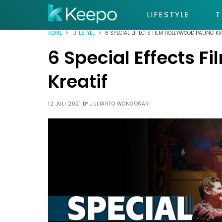
LIFESTYLE
T
HOME
LIFESTYLE
6 SPECIAL EFFECTS FILM HOLLYWOOD PALING KR
6 Special Effects F
Kreatif
12 JULI 2021 BY
JULIARTO WONGOSARI