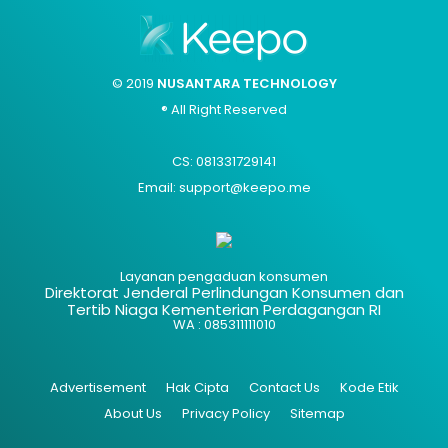
© 2019
NUSANTARA TECHNOLOGY
® All Right Reserved
CS: 081331729141
Email: support@keepo.me
Layanan pengaduan konsumen
Direktorat Jenderal Perlindungan Konsumen dan
Tertib Niaga Kementerian Perdagangan RI
WA : 085311111010
Advertisement
Hak Cipta
Contact Us
Kode Etik
About Us
Privacy Policy
Sitemap