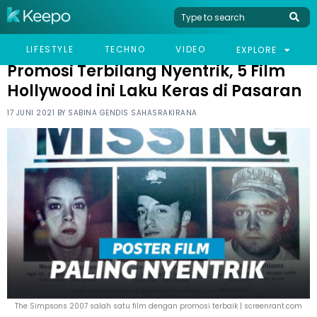
HOME
LIFESTYLE
PROMOSI TERBILANG NYENTRIK, 5 FILM HOLLYWOOD INI LAKU
LIFESTYLE
TECHNO
VIDEO
EXPLORE
KERAS DI PASARAN
Promosi Terbilang Nyentrik, 5 Film
Hollywood ini Laku Keras di Pasaran
17 JUNI 2021 BY
SABINA GENDIS SAHASRAKIRANA
The Simpsons 2007 salah satu film dengan promosi terbaik | screenrant.com