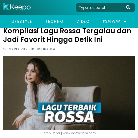
HOME
LIFESTYLE
KOMPILASI LAGU ROSSA TERGALAU DAN JADI FAVORIT HINGGA
LIFESTYLE
TECHNO
VIDEO
EXPLORE
DETIK INI
Kompilasi Lagu Rossa Tergalau dan
Jadi Favorit Hingga Detik Ini
23 MARET 2020 BY
DISFIRA IKA
Teteh Ocha | www.instagram.com