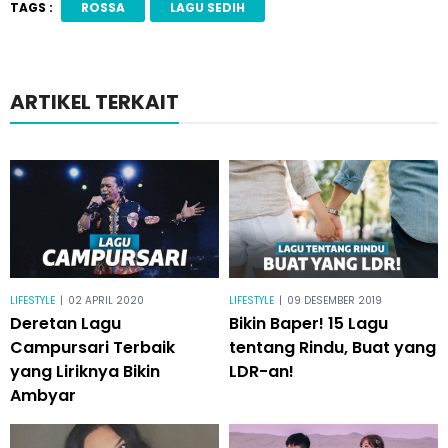
TAGS :
ROSSA
LAGU SEDIH
ARTIKEL TERKAIT
LIFESTYLE
|
02 APRIL 2020
LIFESTYLE
|
09 DESEMBER 2019
Deretan Lagu
Bikin Baper! 15 Lagu
Campursari Terbaik
tentang Rindu, Buat yang
yang Liriknya Bikin
LDR-an!
Ambyar