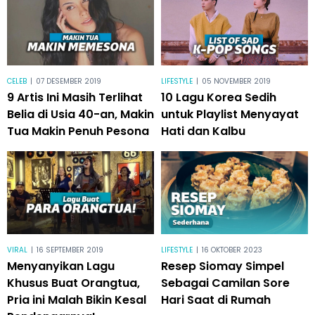
CELEB
|
07 DESEMBER 2019
LIFESTYLE
|
05 NOVEMBER 2019
9 Artis Ini Masih Terlihat
10 Lagu Korea Sedih
Belia di Usia 40-an, Makin
untuk Playlist Menyayat
Tua Makin Penuh Pesona
Hati dan Kalbu
VIRAL
|
16 SEPTEMBER 2019
LIFESTYLE
|
16 OKTOBER 2023
Menyanyikan Lagu
Resep Siomay Simpel
Khusus Buat Orangtua,
Sebagai Camilan Sore
Pria ini Malah Bikin Kesal
Hari Saat di Rumah