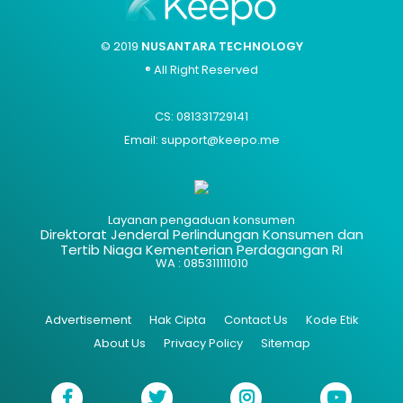
© 2019
NUSANTARA TECHNOLOGY
® All Right Reserved
CS: 081331729141
Email: support@keepo.me
Layanan pengaduan konsumen
Direktorat Jenderal Perlindungan Konsumen dan
Tertib Niaga Kementerian Perdagangan RI
WA : 085311111010
Advertisement
Hak Cipta
Contact Us
Kode Etik
About Us
Privacy Policy
Sitemap