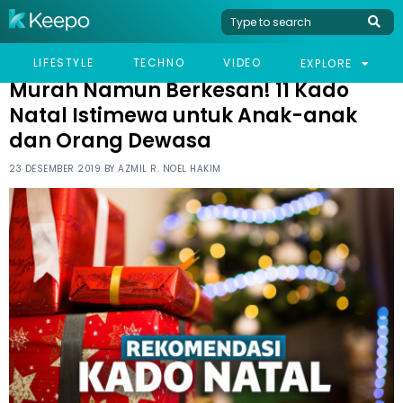
HOME
LIFESTYLE
MURAH NAMUN BERKESAN! 11 KADO NATAL ISTIMEWA UNTUK
LIFESTYLE
TECHNO
VIDEO
EXPLORE
ANAK-ANAK DAN ORANG DEWASA
Murah Namun Berkesan! 11 Kado
Natal Istimewa untuk Anak-anak
dan Orang Dewasa
23 DESEMBER 2019 BY
AZMIL R. NOEL HAKIM