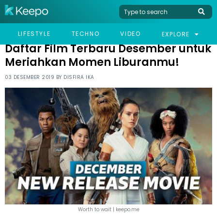
HOME
LIFESTYLE
DAFTAR FILM TERBARU DESEMBER UNTUK MERIAHKAN MOMEN
LIFESTYLE
TECHNO
VIDEO
EXPLORE
LIBURANMU!
Daftar Film Terbaru Desember untuk
Meriahkan Momen Liburanmu!
03 DESEMBER 2019 BY
DISFIRA IKA
Worth to wait | keepo.me