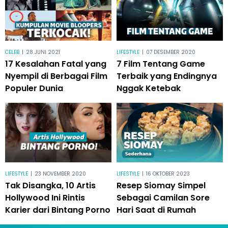
CELEB
|
28 JUNI 2021
LIFESTYLE
|
07 DESEMBER 2020
17 Kesalahan Fatal yang
7 Film Tentang Game
Nyempil di Berbagai Film
Terbaik yang Endingnya
Populer Dunia
Nggak Ketebak
LIFESTYLE
|
23 NOVEMBER 2020
LIFESTYLE
|
16 OKTOBER 2023
Tak Disangka, 10 Artis
Resep Siomay Simpel
Hollywood Ini Rintis
Sebagai Camilan Sore
Karier dari Bintang Porno
Hari Saat di Rumah