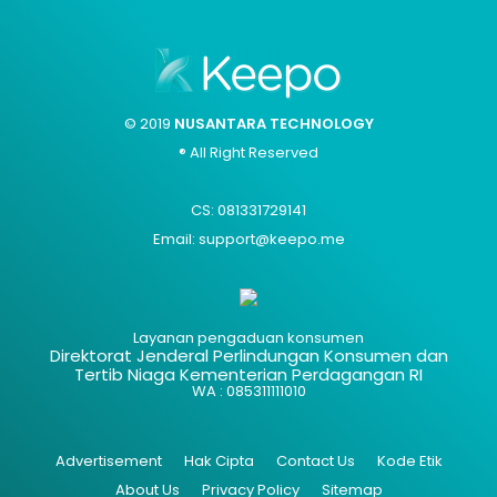
© 2019
NUSANTARA TECHNOLOGY
® All Right Reserved
CS: 081331729141
Email: support@keepo.me
Layanan pengaduan konsumen
Direktorat Jenderal Perlindungan Konsumen dan
Tertib Niaga Kementerian Perdagangan RI
WA : 085311111010
Advertisement
Hak Cipta
Contact Us
Kode Etik
About Us
Privacy Policy
Sitemap