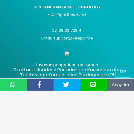
© 2019
NUSANTARA TECHNOLOGY
® All Right Reserved
CS: 081331729141
Email: support@keepo.me
Layanan pengaduan konsumen
Direktorat Jenderal Perlindungan Konsumen dan
UP
Tertib Niaga Kementerian Perdagangan RI
WA : 085311111010
Copy Link
Advertisement
Hak Cipta
Contact Us
Kode Etik
About Us
Privacy Policy
Sitemap