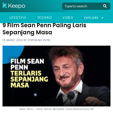
HOME
LIFESTYLE
9 FILM SEAN PENN PALING LARIS SEPANJANG MASA
LIFESTYLE
TECHNO
VIDEO
EXPLORE
9 Film Sean Penn Paling Laris
Sepanjang Masa
18 MARET 2019 BY
STEPHANIE PUTRI
Sean Penn - Aktor Senior Berbakat | www.lebanonews.net