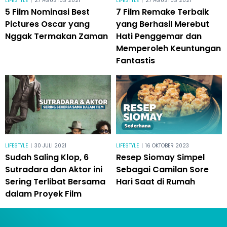
LIFESTYLE
|
27 AGUSTUS 2021
LIFESTYLE
|
27 AGUSTUS 2021
5 Film Nominasi Best
7 Film Remake Terbaik
Pictures Oscar yang
yang Berhasil Merebut
Nggak Termakan Zaman
Hati Penggemar dan
Memperoleh Keuntungan
Fantastis
LIFESTYLE
|
30 JULI 2021
LIFESTYLE
|
16 OKTOBER 2023
Sudah Saling Klop, 6
Resep Siomay Simpel
Sutradara dan Aktor ini
Sebagai Camilan Sore
Sering Terlibat Bersama
Hari Saat di Rumah
dalam Proyek Film