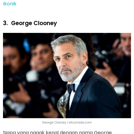
Ikonik
3.
George Clooney
George Clooney | etcanada.com
Siapa yang nggak kenal dengan nama George