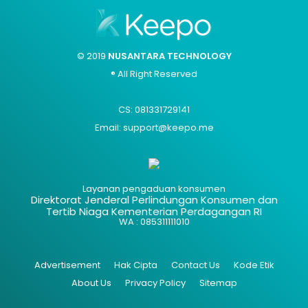
© 2019
NUSANTARA TECHNOLOGY
® All Right Reserved
CS: 081331729141
Email: support@keepo.me
Layanan pengaduan konsumen
Direktorat Jenderal Perlindungan Konsumen dan
Tertib Niaga Kementerian Perdagangan RI
WA : 085311111010
Advertisement
Hak Cipta
Contact Us
Kode Etik
About Us
Privacy Policy
Sitemap