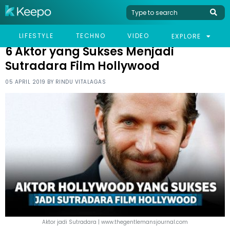
HOME
LIFESTYLE
6 AKTOR YANG SUKSES MENJADI SUTRADARA FILM
LIFESTYLE
TECHNO
VIDEO
EXPLORE
HOLLYWOOD
6 Aktor yang Sukses Menjadi
Sutradara Film Hollywood
05 APRIL 2019 BY
RINDU VITALAGAS
Aktor jadi Sutradara | www.thegentlemansjournal.com