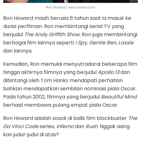
Ron Howard | www.zimbio.com
Ron Howard masih berusia 6 tahun saat ia masuk ke
dunia perfilman. Ron membintangi serial TV yang
berjudul
The Andy Griffith Show
. Ron juga membintangi
berbagai film lainnya seperti
I Spy, Gentle Ben, Lassie
dan lainnya.
Kemudian, Ron memulai menyutradarai beberapa film
hingga akhirnya filmnya yang berjudul
Apollo 13
dan
dibintangi oleh Tom Hanks mendapati perhatian
bahkan mendapatkan sembilan nominasi piala Oscar.
Pada tahun 2002, filmnya yang berjudul
Beautiful Mind
berhasil membawa pulang empat piala Oscar.
Ron Howard adalah sosok di balik film blockbuster
The
Da Vinci Code
series,
Inferno
dan
Rush
. Nggak asing
kan judul-judul di atas?