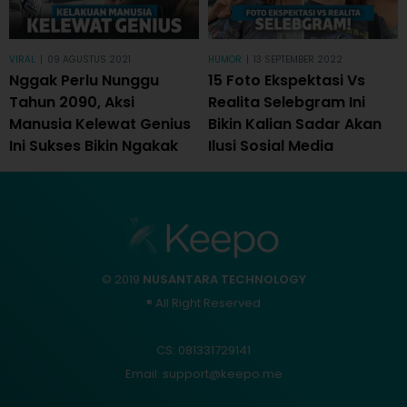
VIRAL
|
09 AGUSTUS 2021
HUMOR
|
13 SEPTEMBER 2022
Nggak Perlu Nunggu
15 Foto Ekspektasi Vs
Tahun 2090, Aksi
Realita Selebgram Ini
Manusia Kelewat Genius
Bikin Kalian Sadar Akan
Ini Sukses Bikin Ngakak
Ilusi Sosial Media
© 2019
NUSANTARA TECHNOLOGY
® All Right Reserved
CS: 081331729141
Email: support@keepo.me