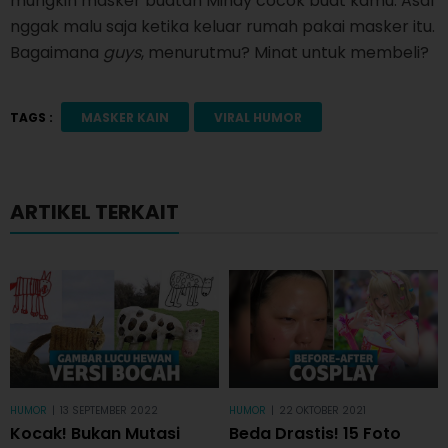
mungkin masker buatan Mindy cocok buat kamu. Asal
nggak malu saja ketika keluar rumah pakai masker itu.
Bagaimana
guys
, menurutmu? Minat untuk membeli?
TAGS :
MASKER KAIN
VIRAL HUMOR
ARTIKEL TERKAIT
HUMOR
|
13 SEPTEMBER 2022
HUMOR
|
22 OKTOBER 2021
Kocak! Bukan Mutasi
Beda Drastis! 15 Foto