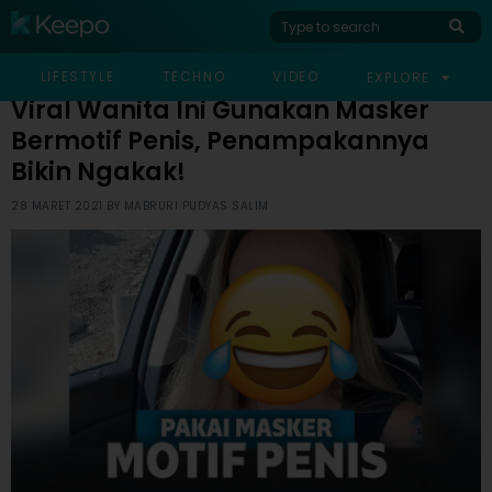
HOME
HUMOR
VIRAL WANITA INI GUNAKAN MASKER BERMOTIF PENIS,
LIFESTYLE
TECHNO
VIDEO
EXPLORE
PENAMPAKANNYA BIKIN NGAKAK!
Viral Wanita Ini Gunakan Masker
Bermotif Penis, Penampakannya
Bikin Ngakak!
28 MARET 2021 BY
MABRURI PUDYAS SALIM