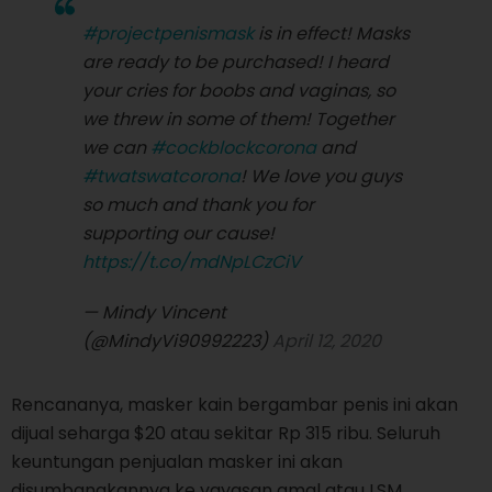
#projectpenismask
is in effect! Masks
are ready to be purchased! I heard
your cries for boobs and vaginas, so
we threw in some of them! Together
we can
#cockblockcorona
and
#twatswatcorona
! We love you guys
so much and thank you for
supporting our cause!
https://t.co/mdNpLCzCiV
— Mindy Vincent
(@MindyVi90992223)
April 12, 2020
Rencananya, masker kain bergambar penis ini akan
dijual seharga $20 atau sekitar Rp 315 ribu. Seluruh
keuntungan penjualan masker ini akan
disumbangkannya ke yayasan amal atau LSM.