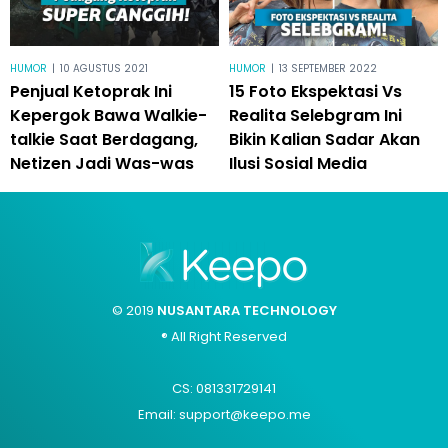
HUMOR
|
10 AGUSTUS 2021
HUMOR
|
13 SEPTEMBER 2022
Penjual Ketoprak Ini
15 Foto Ekspektasi Vs
Kepergok Bawa Walkie-
Realita Selebgram Ini
talkie Saat Berdagang,
Bikin Kalian Sadar Akan
Netizen Jadi Was-was
Ilusi Sosial Media
© 2019
NUSANTARA TECHNOLOGY
® All Right Reserved
CS: 081331729141
Email: support@keepo.me