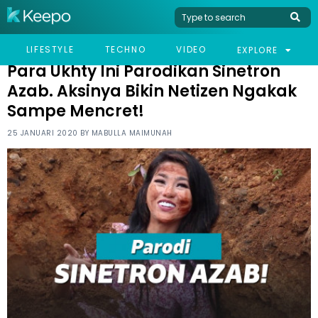
HOME
HUMOR
PARA UKHTY INI PARODIKAN SINETRON AZAB. AKSINYA BIKIN
LIFESTYLE
TECHNO
VIDEO
EXPLORE
NETIZEN NGAKAK SAMPE MENCRET!
Para Ukhty Ini Parodikan Sinetron
Azab. Aksinya Bikin Netizen Ngakak
Sampe Mencret!
25 JANUARI 2020 BY
MABULLA MAIMUNAH