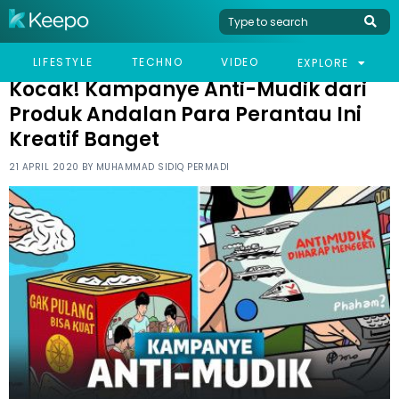
HOME
HUMOR
KOCAK! KAMPANYE ANTI-MUDIK DARI PRODUK ANDALAN PARA
LIFESTYLE
TECHNO
VIDEO
EXPLORE
PERANTAU INI KREATIF BANGET
Kocak! Kampanye Anti-Mudik dari
Produk Andalan Para Perantau Ini
Kreatif Banget
21 APRIL 2020 BY
MUHAMMAD SIDIQ PERMADI