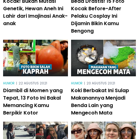
Kocak! Bukan Mutasi
Beda Drastis! 15 Foto
Genetik, Hewan Aneh Ini
Kocak Before-After
Lahir dari Imajinasi Anak-
Pelaku Cosplay Ini
anak
Dijamin Bikin Kamu
Bengong
HUMOR
|
22 AGUSTUS 2021
HUMOR
|
20 AGUSTUS 2021
Diambil di Momen yang
Koki Berbakat Ini Sulap
Tepat, 13 Foto Ini Bakal
Makanannya Menjadi
Memancing Kamu
Benda Lain yang
Berpikir Kotor
Mengecoh Mata