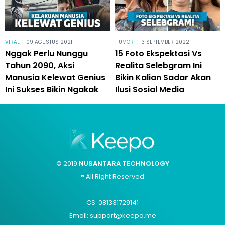
VIRAL
|
09 AGUSTUS 2021
HUMOR
|
13 SEPTEMBER 2022
Nggak Perlu Nunggu
15 Foto Ekspektasi Vs
Tahun 2090, Aksi
Realita Selebgram Ini
Manusia Kelewat Genius
Bikin Kalian Sadar Akan
Ini Sukses Bikin Ngakak
Ilusi Sosial Media
© 2019
NUSANTARA TECHNOLOGY
® All Right Reserved
CS: 081331729141
Email: support@keepo.me