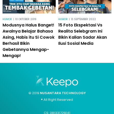
HUMOR
|
10 OKTOBER 2019
HUMOR
|
13 SEPTEMBER 2022
Modusnya Halus Banget!
15 Foto Ekspektasi Vs
Awalnya Belajar Bahasa
Realita Selebgram Ini
Asing, Habis itu Si Cowok
Bikin Kalian Sadar Akan
Berhasil Bikin
Ilusi Sosial Media
Gebetannya Mengap-
Mengap!
© 2019
NUSANTARA TECHNOLOGY
® All Right Reserved
CS: 081331729141