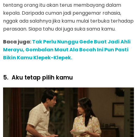
tentang orang itu akan terus membayang dalam
kepala. Daripada cuman jadi penggemar rahasia,
nggak ada salahnya jika kamu mulai terbuka terhadap
perasaan. Siapa tahu doi juga suka sama kamu.
Baca juga:
Tak Perlu Nunggu Gede Buat Jadi Ahli
Merayu, Gombalan Maut Ala Bocah Ini Pun Pasti
Bikin Kamu Klepek-Klepek.
5.
Aku tetap pilih kamu