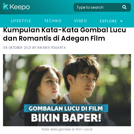
HOME
HUMOR
KUMPULAN KATA-KATA GOMBAL LUCU DAN ROMANTIS DI
LIFESTYLE
TECHNO
VIDEO
EXPLORE
ADEGAN FILM
Kumpulan Kata-Kata Gombal Lucu
dan Romantis di Adegan Film
08 OKTOBER 2021 BY
AWAWA YOGARTA
Kata-kata gombal di film | voi.id