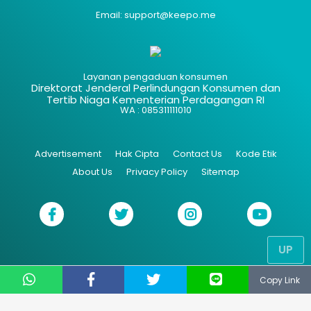
Email: support@keepo.me
Layanan pengaduan konsumen
Direktorat Jenderal Perlindungan Konsumen dan
Tertib Niaga Kementerian Perdagangan RI
WA : 085311111010
Advertisement
Hak Cipta
Contact Us
Kode Etik
About Us
Privacy Policy
Sitemap
UP
Copy Link