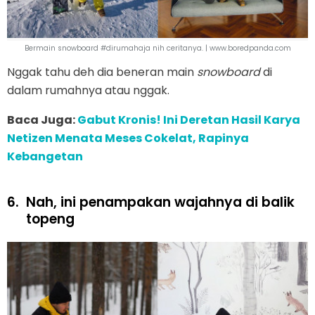
Bermain snowboard #dirumahaja nih ceritanya. | www.boredpanda.com
Nggak tahu deh dia beneran main
snowboard
di
dalam rumahnya atau nggak.
Baca Juga:
Gabut Kronis! Ini Deretan Hasil Karya
Netizen Menata Meses Cokelat, Rapinya
Kebangetan
6.
Nah, ini penampakan wajahnya di balik
topeng