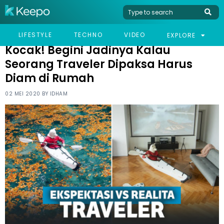
HOME
HUMOR
KOCAK! BEGINI JADINYA KALAU SEORANG TRAVELER DIPAKSA
LIFESTYLE
TECHNO
VIDEO
EXPLORE
HARUS DIAM DI RUMAH
Kocak! Begini Jadinya Kalau
Seorang Traveler Dipaksa Harus
Diam di Rumah
02 MEI 2020 BY
IDHAM