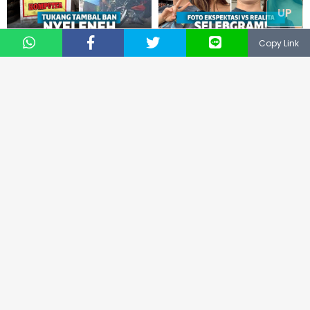
UP
Copy Link
HUMOR
|
23 JULI 2021
HUMOR
|
13 SEPTEMBER 2022
Dibutuhkan Saat
15 Foto Ekspektasi Vs
Darurat, 10 Potret
Realita Selebgram Ini
Tukang Tambal Ban Ini
Bikin Kalian Sadar Akan
Bikin Susah Nahan
Ilusi Sosial Media
Ketawa!
© 2019
NUSANTARA TECHNOLOGY
® All Right Reserved
CS: 081331729141
Email: support@keepo.me