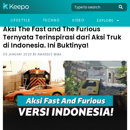
HOME
HUMOR
AKSI THE FAST AND THE FURIOUS TERNYATA TERINSPIRASI DARI
LIFESTYLE
TECHNO
VIDEO
EXPLORE
AKSI TRUK DI INDONESIA. INI BUKTINYA!
Aksi The Fast and The Furious
Ternyata Terinspirasi dari Aksi Truk
di Indonesia. Ini Buktinya!
09 JANUARI 2020 BY
AMADEUS BIMA