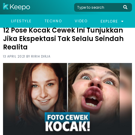
HOME
HUMOR
12 POSE KOCAK CEWEK INI TUNJUKKAN JIKA EKSPEKTASI TAK
LIFESTYLE
TECHNO
VIDEO
EXPLORE
SELALU SEINDAH REALITA
12 Pose Kocak Cewek Ini Tunjukkan
Jika Ekspektasi Tak Selalu Seindah
Realita
13 APRIL 2021 BY
RIRIH DIRJA