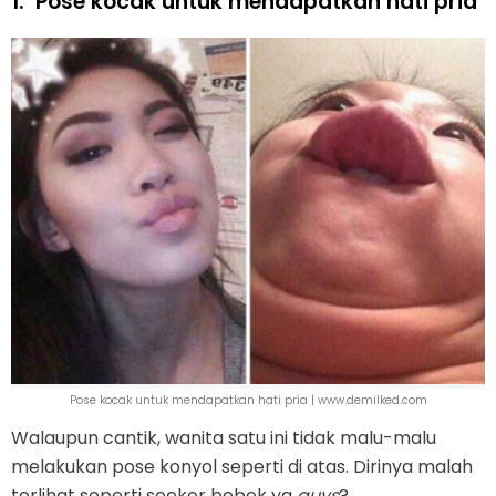
1.
Pose kocak untuk mendapatkan hati pria
Pose kocak untuk mendapatkan hati pria | www.demilked.com
Walaupun cantik, wanita satu ini tidak malu-malu
melakukan pose konyol seperti di atas. Dirinya malah
terlihat seperti seekor bebek ya
guys
?