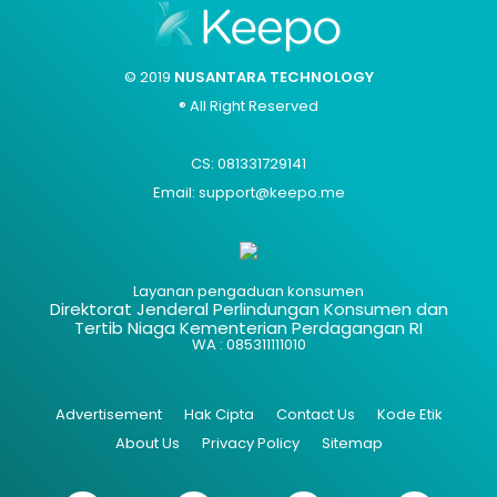
© 2019
NUSANTARA TECHNOLOGY
® All Right Reserved
CS: 081331729141
Email: support@keepo.me
Layanan pengaduan konsumen
Direktorat Jenderal Perlindungan Konsumen dan
Tertib Niaga Kementerian Perdagangan RI
WA : 085311111010
Advertisement
Hak Cipta
Contact Us
Kode Etik
About Us
Privacy Policy
Sitemap