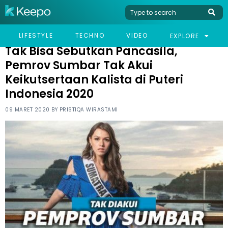
HOME
CELEB
TAK BISA SEBUTKAN PANCASILA, PEMROV SUMBAR TAK AKUI
LIFESTYLE
TECHNO
VIDEO
EXPLORE
KEIKUTSERTAAN KALISTA DI PUTERI INDONESIA 2020
Tak Bisa Sebutkan Pancasila,
Pemrov Sumbar Tak Akui
Keikutsertaan Kalista di Puteri
Indonesia 2020
09 MARET 2020 BY
PRISTIQA WIRASTAMI