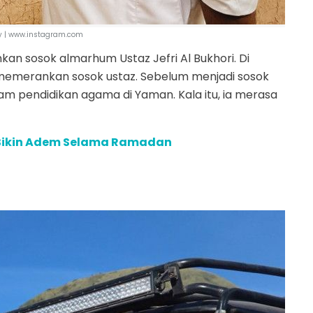
dy | www.instagram.com
an sosok almarhum Ustaz Jefri Al Bukhori. Di
a memerankan sosok ustaz. Sebelum menjadi sosok
am pendidikan agama di Yaman. Kala itu, ia merasa
 Bikin Adem Selama Ramadan