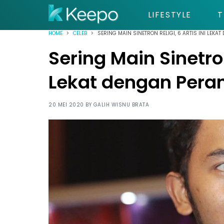
LIFESTYLE
T
HOME
CELEB
SERING MAIN SINETRON RELIGI, 6 ARTIS INI LEKA
Sering Main Sinetron 
Lekat dengan Peran
20 MEI 2020 BY
GALIH WISNU BRATA