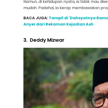
Namun, di kehidupan nyata, ia tidak mau dis
mudah. Padahal, ia kerap membawakan pro
BACA JUGA:
Tampil di 'Dahsyatnya Rama
Anyer dari Rekaman Kejadian Asli
3.
Deddy Mizwar