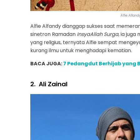
Alfie Alfan
Alfie Alfandy dianggap sukses saat memerank
sinetron Ramadan
InsyaAllah Surga
, ia jug
yang religius, ternyata Alfie sempat mengey
kurang ilmu untuk menghadapi kematian.
BACA JUGA:
7 Pedangdut Berhijab yang
2.
Ali Zainal