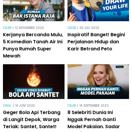
CELEB
|
12 NOVEMBER 2020
CELEB
|
30 JULI 2020
Kerjanya Bercanda Mulu,
Inspiratif Banget! Begini
5 Komedian Tanah Air Ini
Perjalanan Hidup dan
Punya Rumah Super
Karir Betrand Peto
Mewah
VIRAL
|
16 JUNI 2020
CELEB
|
16 SEPTEMBER 2022
Geger Bola Api Terbang
8 Selebriti Dunia Ini
di Langit Depok, Warga
Nggak Pernah Ganti
Teriak: Santet, Santet!
Model Pakaian. Sadar