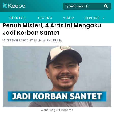
HOME
CELEB
PENUH MISTERI, 4 ARTIS INI MENGAKU JADI KORBAN SANTET
LIFESTYLE
TECHNO
VIDEO
EXPLORE
Penuh Misteri, 4 Artis Ini Mengaku
Jadi Korban Santet
15 DESEMBER 2020 BY
GALIH WISNU BRATA
Wendi Cagur | keepo.me