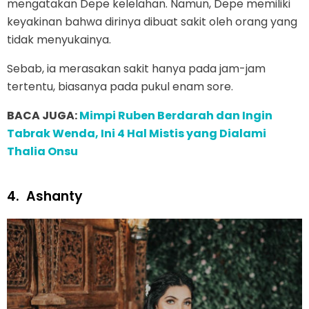
mengatakan Depe kelelahan. Namun, Depe memiliki
keyakinan bahwa dirinya dibuat sakit oleh orang yang
tidak menyukainya.
Sebab, ia merasakan sakit hanya pada jam-jam
tertentu, biasanya pada pukul enam sore.
BACA JUGA:
Mimpi Ruben Berdarah dan Ingin
Tabrak Wenda, Ini 4 Hal Mistis yang Dialami
Thalia Onsu
4.
Ashanty