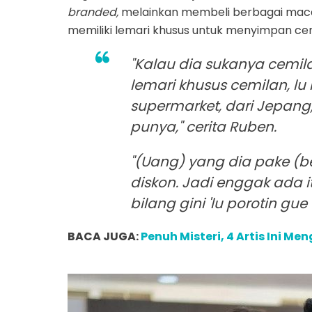
branded,
melainkan membeli berbagai mac
memiliki lemari khusus untuk menyimpan cem
"Kalau dia sukanya cemil
lemari khusus cemilan, lu 
supermarket, dari Jepang, 
punya," cerita Ruben.
"(Uang) yang dia pake (b
diskon. Jadi enggak ada
bilang gini 'lu porotin gue
BACA JUGA:
Penuh Misteri, 4 Artis Ini M