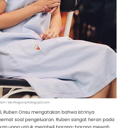
ah | berittagosiip4.blogspot.com
al, Ruben Onsu mengatakan bahwa istrinya
hemat soal pengeluaran. Ruben sangat heran pada
rkan uang untuk membeli barang-barang mewah.