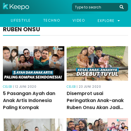
LIFESTYLE
TECHNO
VIDEO
EXPLORE
RUBEN ONSU
CELEB
| 12 JUNI 2020
CELEB
| 23 JUNI 2020
5 Pasangan Ayah dan
Disemprot usai
Anak Artis Indonesia
Peringatkan Anak-anak
Paling Kompak
Ruben Onsu Akan Jadi
Tuyul, Warganet Ini
Ngaku Akunnya Dibajak