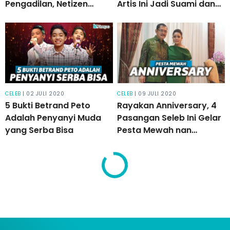
Pengadilan, Netizen
Artis Ini Jadi Suami dan
Sebut Ruben Plagiat: Licik
Ayah yang Baik
Juga Ternyata
CELEB
| 02 JULI 2020
CELEB
| 09 JULI 2020
5 Bukti Betrand Peto
Rayakan Anniversary, 4
Adalah Penyanyi Muda
Pasangan Seleb Ini Gelar
yang Serba Bisa
Pesta Mewah nan
Romantis!