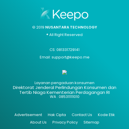
© 2019
NUSANTARA TECHNOLOGY
® All Right Reserved
CS: 081331729141
Email: support@keepo.me
Layanan pengaduan konsumen
Direktorat Jenderal Perlindungan Konsumen dan
Tertib Niaga Kementerian Perdagangan RI
WA : 085311111010
Advertisement
Hak Cipta
Contact Us
Kode Etik
About Us
Privacy Policy
Sitemap