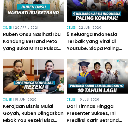
CELEB
| 20 APRIL 2021
CELEB
| 22 JUNI 2020
Ruben Onsu Nasihati Ibu
5 Keluarga Indonesia
Kandung Betrand Peto
Terbaik yang Viral di
yang Suka Minta Pulsa:
Youtube. Siapa Paling
Anak Saya Bukan Sapi
Kompak?
CELEB
| 18 JUNI 2020
CELEB
| 10 JULI 2020
Kerajaan Bisnis Mulai
Dari Timnas Hingga
Goyah, Ruben Diingatkan
Presenter Sukses, Ini
Mbak You Rezeki Bisa
Prediksi Karir Betrand
Stop Kapan Saja
Peto 10 Tahun Lagi