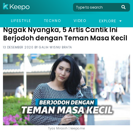
HOME
CELEB
NGGAK NYANGKA, 5 ARTIS CANTIK INI BERJODOH DENGAN TEMAN
LIFESTYLE
TECHNO
VIDEO
EXPLORE
MASA KECIL
Nggak Nyangka, 5 Artis Cantik Ini
Berjodoh dengan Teman Masa Kecil
13 DESEMBER 2020 BY
GALIH WISNU BRATA
Tyas Mirasih | keepo.me