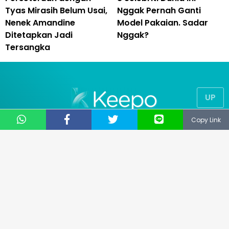
Tyas Mirasih Belum Usai,
Nggak Pernah Ganti
Nenek Amandine
Model Pakaian. Sadar
Ditetapkan Jadi
Nggak?
Tersangka
UP
Copy Link
© 2019
NUSANTARA TECHNOLOGY
® All Right Reserved
CS: 081331729141
Email: support@keepo.me
Layanan pengaduan konsumen