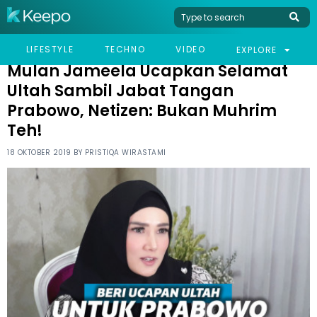
HOME
CELEB
MULAN JAMEELA UCAPKAN SELAMAT ULTAH SAMBIL JABAT
LIFESTYLE
TECHNO
VIDEO
EXPLORE
TANGAN PRABOWO, NETIZEN: BUKAN MUHRIM TEH!
Mulan Jameela Ucapkan Selamat
Ultah Sambil Jabat Tangan
Prabowo, Netizen: Bukan Muhrim
Teh!
18 OKTOBER 2019 BY
PRISTIQA WIRASTAMI