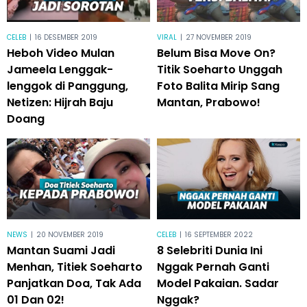
CELEB
|
16 DESEMBER 2019
VIRAL
|
27 NOVEMBER 2019
Heboh Video Mulan
Belum Bisa Move On?
Jameela Lenggak-
Titik Soeharto Unggah
lenggok di Panggung,
Foto Balita Mirip Sang
Netizen: Hijrah Baju
Mantan, Prabowo!
Doang
NEWS
|
20 NOVEMBER 2019
CELEB
|
16 SEPTEMBER 2022
Mantan Suami Jadi
8 Selebriti Dunia Ini
Menhan, Titiek Soeharto
Nggak Pernah Ganti
Panjatkan Doa, Tak Ada
Model Pakaian. Sadar
01 Dan 02!
Nggak?