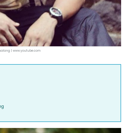
ualang |
www.youtube.com
ng