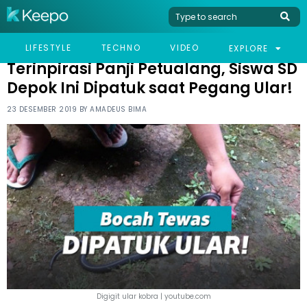
HOME
VIRAL
TERINPIRASI PANJI PETUALANG, SISWA SD DEPOK INI DIPATUK
LIFESTYLE
TECHNO
VIDEO
EXPLORE
SAAT PEGANG ULAR!
Terinpirasi Panji Petualang, Siswa SD
Depok Ini Dipatuk saat Pegang Ular!
23 DESEMBER 2019 BY
AMADEUS BIMA
Digigit ular kobra | youtube.com