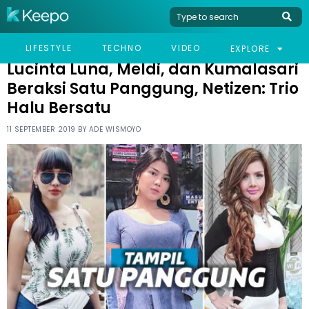
HOME
CELEB
LUCINTA LUNA, MELDI, DAN KUMALASARI BERAKSI SATU
LIFESTYLE
TECHNO
VIDEO
EXPLORE
PANGGUNG, NETIZEN: TRIO HALU BERSATU
Lucinta Luna, Meldi, dan Kumalasari
Beraksi Satu Panggung, Netizen: Trio
Halu Bersatu
11 SEPTEMBER 2019 BY
ADE WISMOYO