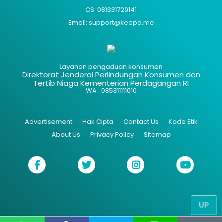
CS: 081331729141
Email: support@keepo.me
Layanan pengaduan konsumen
Direktorat Jenderal Perlindungan Konsumen dan
Tertib Niaga Kementerian Perdagangan RI
WA : 085311111010
Advertisement
Hak Cipta
Contact Us
Kode Etik
About Us
Privacy Policy
Sitemap
UP