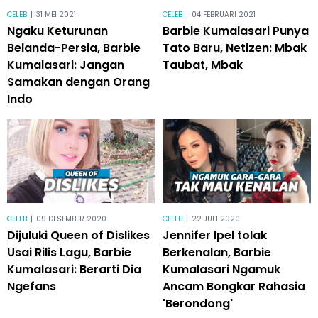
CELEB
|
31 MEI 2021
CELEB
|
04 FEBRUARI 2021
Ngaku Keturunan
Barbie Kumalasari Punya
Belanda-Persia, Barbie
Tato Baru, Netizen: Mbak
Kumalasari: Jangan
Taubat, Mbak
Samakan dengan Orang
Indo
CELEB
|
09 DESEMBER 2020
CELEB
|
22 JULI 2020
Dijuluki Queen of Dislikes
Jennifer Ipel tolak
Usai Rilis Lagu, Barbie
Berkenalan, Barbie
Kumalasari: Berarti Dia
Kumalasari Ngamuk
Ngefans
Ancam Bongkar Rahasia
'Berondong'