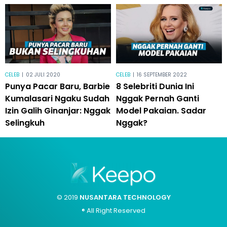
CELEB
|
02 JULI 2020
CELEB
|
16 SEPTEMBER 2022
Punya Pacar Baru, Barbie
8 Selebriti Dunia Ini
Kumalasari Ngaku Sudah
Nggak Pernah Ganti
Izin Galih Ginanjar: Nggak
Model Pakaian. Sadar
Selingkuh
Nggak?
© 2019
NUSANTARA TECHNOLOGY
® All Right Reserved