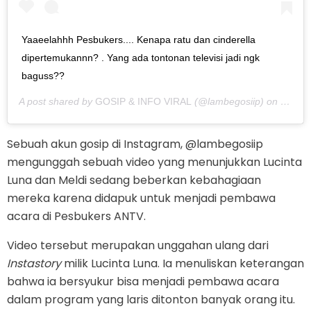
Yaaeelahhh Pesbukers.... Kenapa ratu dan cinderella
dipertemukannn? . Yang ada tontonan televisi jadi ngk
baguss??
A post shared by
GOSIP & INFO VIRAL
(@lambegosiip) on
Sep 9,
Sebuah akun gosip di Instagram, @lambegosiip
mengunggah sebuah video yang menunjukkan Lucinta
Luna dan Meldi sedang beberkan kebahagiaan
mereka karena didapuk untuk menjadi pembawa
acara di Pesbukers ANTV.
Video tersebut merupakan unggahan ulang dari
Instastory
milik Lucinta Luna. Ia menuliskan keterangan
bahwa ia bersyukur bisa menjadi pembawa acara
dalam program yang laris ditonton banyak orang itu.