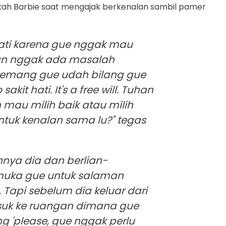
gkah Barbie saat mengajak berkenalan sambil pamer
t hati karena gue nggak mau
kan nggak ada masalah
emang gue udah bilang gue
kit hati. It's a free will. Tuhan
h mau milih baik atau milih
ntuk kenalan sama lu?" tegas
nnya dia dan berlian-
 muka gue untuk salaman
Tapi sebelum dia keluar dari
suk ke ruangan dimana gue
ng 'please, gue nggak perlu