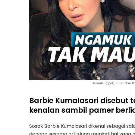
Jennifer (Ipel) Supit dan 
Barbie Kumalasari disebut 
kenalan sambil pamer berli
Sosok Barbie Kumalasari dikenal sebagai sala
dengan sesama artis juga menjadi hal yang me