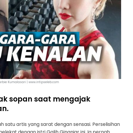
Barbie Kumalasari | www.intipseleb.com
tak sopan saat mengajak
an.
h satu artis yang sarat dengan sensasi. Perselisihan
lekat dengan istri Galih Ginanjar ini. Ia pernah