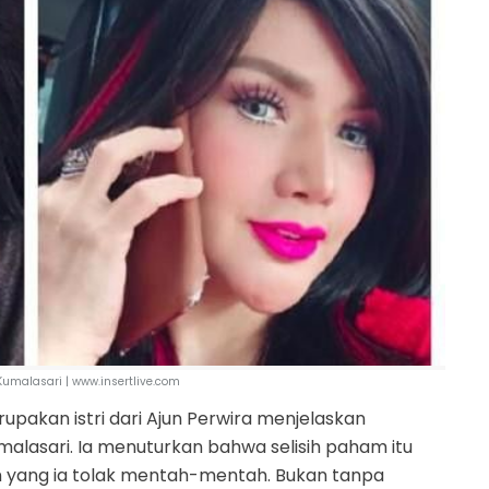
Kumalasari | www.insertlive.com
upakan istri dari Ajun Perwira menjelaskan
alasari. Ia menuturkan bahwa selisih paham itu
an yang ia tolak mentah-mentah. Bukan tanpa