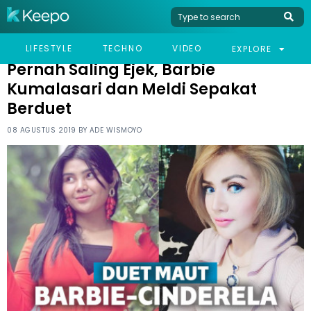
HOME
CELEB
PERNAH SALING EJEK, BARBIE KUMALASARI DAN MELDI SEPAKAT
LIFESTYLE
TECHNO
VIDEO
EXPLORE
BERDUET
Pernah Saling Ejek, Barbie
Kumalasari dan Meldi Sepakat
Berduet
08 AGUSTUS 2019 BY
ADE WISMOYO