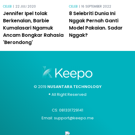
CELEB
|
22 JULI 2020
CELEB
|
16 SEPTEMBER 2022
Jennifer Ipel tolak
8 Selebriti Dunia Ini
Berkenalan, Barbie
Nggak Pernah Ganti
Kumalasari Ngamuk
Model Pakaian. Sadar
Ancam Bongkar Rahasia
Nggak?
'Berondong'
© 2019
NUSANTARA TECHNOLOGY
® All Right Reserved
CS: 081331729141
Email: support@keepo.me