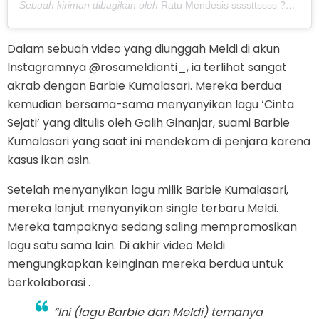
Sebuah kiriman dibagikan oleh
Ratu Mendesis ssssttssss ????
(@r
Dalam sebuah video yang diunggah Meldi di akun
Instagramnya @rosameldianti_, ia terlihat sangat
akrab dengan Barbie Kumalasari. Mereka berdua
kemudian bersama-sama menyanyikan lagu ‘Cinta
Sejati’ yang ditulis oleh Galih Ginanjar, suami Barbie
Kumalasari yang saat ini mendekam di penjara karena
kasus ikan asin.
Setelah menyanyikan lagu milik Barbie Kumalasari,
mereka lanjut menyanyikan single terbaru Meldi.
Mereka tampaknya sedang saling mempromosikan
lagu satu sama lain. Di akhir video Meldi
mengungkapkan keinginan mereka berdua untuk
berkolaborasi .
“Ini (lagu Barbie dan Meldi) temanya