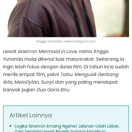
Angga Yunanda | www.instagram.com
Lewat sinetron
Mermaid in Love
, nama Angga
Yunanda mulai dikenal luas masyarakat. Sekarang, ia
ingin lebih fokus dengan dunia film. Di tahun ini ia sudah
merilis empat film, yakni
Tabu: Mengusik Gerbang
Iblis
,
MeloDylan
,
Sunyi
, dan yang paling mendapat
banyak pujian
Dua Garis Biru
.
Artikel Lainnya
Logika Sinetron Emang Ngehe! Jalanan Udah Lebar,
Tapi Sengaja Lewat Pinggir Supaya Kecebur!