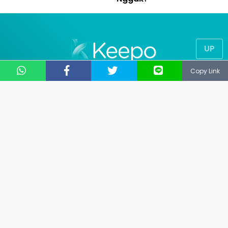
UP
Copy Link
© 2019
NUSANTARA TECHNOLOGY
® All Right Reserved
CS: 081331729141
Email: support@keepo.me
Layanan pengaduan konsumen
Direktorat Jenderal Perlindungan Konsumen dan
Tertib Niaga Kementerian Perdagangan RI
WA : 085311111010