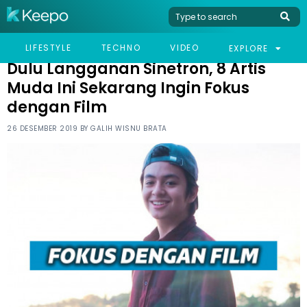
HOME
CELEB
DULU LANGGANAN SINETRON, 8 ARTIS MUDA INI SEKARANG
LIFESTYLE
TECHNO
VIDEO
EXPLORE
INGIN FOKUS DENGAN FILM
Dulu Langganan Sinetron, 8 Artis
Muda Ini Sekarang Ingin Fokus
dengan Film
26 DESEMBER 2019 BY
GALIH WISNU BRATA