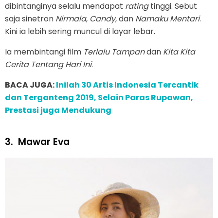
dibintanginya selalu mendapat
rating
tinggi. Sebut
saja sinetron
Nirmala
,
Candy
, dan
Namaku Mentari
.
Kini ia lebih sering muncul di layar lebar.
Ia membintangi film
Terlalu Tampan
dan
Kita Kita
Cerita Tentang Hari Ini
.
BACA JUGA:
Inilah 30 Artis Indonesia Tercantik
dan Terganteng 2019, Selain Paras Rupawan,
Prestasi juga Mendukung
3.
Mawar Eva