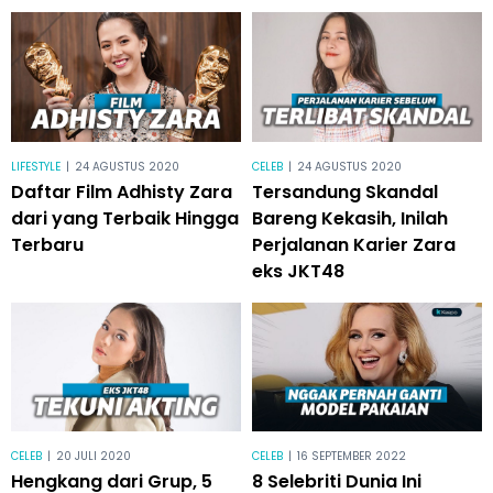
LIFESTYLE
|
24 AGUSTUS 2020
CELEB
|
24 AGUSTUS 2020
Daftar Film Adhisty Zara
Tersandung Skandal
dari yang Terbaik Hingga
Bareng Kekasih, Inilah
Terbaru
Perjalanan Karier Zara
eks JKT48
CELEB
|
20 JULI 2020
CELEB
|
16 SEPTEMBER 2022
Hengkang dari Grup, 5
8 Selebriti Dunia Ini