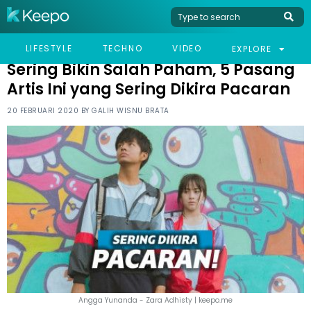
HOME
CELEB
SERING BIKIN SALAH PAHAM, 5 PASANG ARTIS INI YANG SERING
LIFESTYLE
TECHNO
VIDEO
EXPLORE
DIKIRA PACARAN
Sering Bikin Salah Paham, 5 Pasang
Artis Ini yang Sering Dikira Pacaran
20 FEBRUARI 2020 BY
GALIH WISNU BRATA
Angga Yunanda - Zara Adhisty | keepo.me