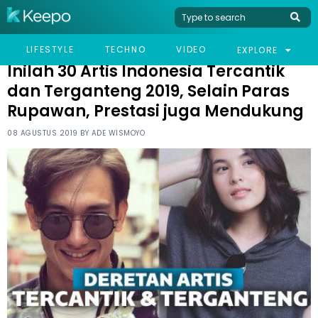
HOME
CELEB
INILAH 30 ARTIS INDONESIA TERCANTIK DAN TERGANTENG 2019,
LIFESTYLE
TECHNO
VIDEO
EXPLORE
SELAIN PARAS RUPAWAN, PRESTASI JUGA MENDUKUNG
Inilah 30 Artis Indonesia Tercantik
dan Terganteng 2019, Selain Paras
Rupawan, Prestasi juga Mendukung
08 AGUSTUS 2019 BY
ADE WISMOYO