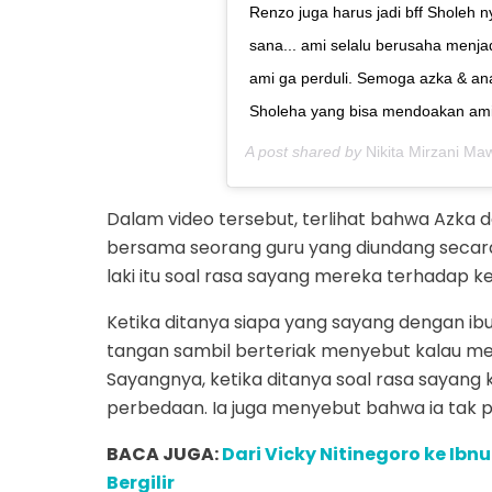
Renzo juga harus jadi bff Sholeh 
sana... ami selalu berusaha menjad
ami ga perduli. Semoga azka & ana
Sholeha yang bisa mendoakan ami
A post shared by
Nikita Mirzani Ma
Dalam video tersebut, terlihat bahwa Azka d
bersama seorang guru yang diundang secara 
laki itu soal rasa sayang mereka terhadap k
Ketika ditanya siapa yang sayang dengan i
tangan sambil berteriak menyebut kalau m
Sayangnya, ketika ditanya soal rasa sayang
perbedaan. Ia juga menyebut bahwa ia tak 
BACA JUGA:
Dari Vicky Nitinegoro ke Ibnu
Bergilir