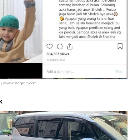
 |
www.instagram.com
k