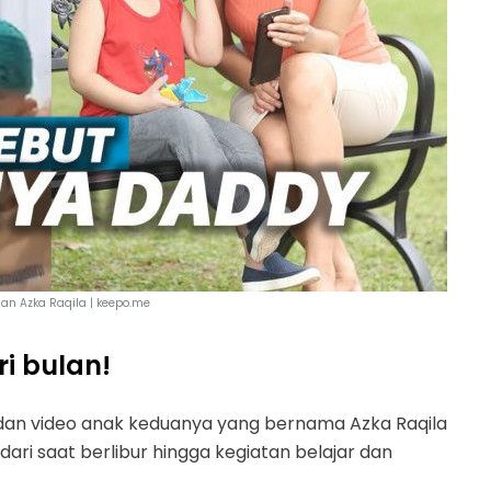
dan Azka Raqila | keepo.me
i bulan!
 dan video anak keduanya yang bernama Azka Raqila
dari saat berlibur hingga kegiatan belajar dan