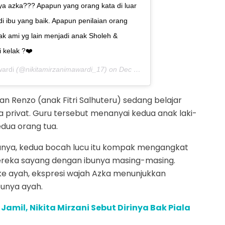
nya azka??? Apapun yang orang kata di luar
i ibu yang baik. Apapun penilaian orang
k ami yg lain menjadi anak Sholeh &
 kelak ?❤️
wardi
(@nikitamirzanimawardi_17) on
Dec 4, 2019 at 5:50am PST
an Renzo (anak Fitri Salhuteru) sedang belajar
privat. Guru tersebut menanyai kedua anak laki-
edua orang tua.
bunya, kedua bocah lucu itu kompak mengangkat
ereka sayang dengan ibunya masing-masing.
 ke ayah, ekspresi wajah Azka menunjukkan
punya ayah.
 Jamil, Nikita Mirzani Sebut Dirinya Bak Piala