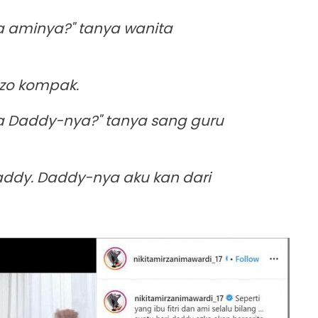
 aminya?" tanya wanita
nzo kompak.
 Daddy-nya?" tanya sang guru
addy. Daddy-nya aku kan dari