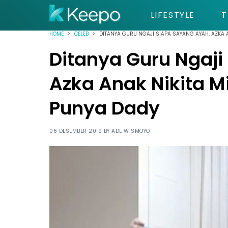
LIFESTYLE
T
HOME
CELEB
DITANYA GURU NGAJI SIAPA SAYANG AYAH, AZKA 
Ditanya Guru Ngaji
Azka Anak Nikita M
Punya Dady
06 DESEMBER 2019 BY
ADE WISMOYO