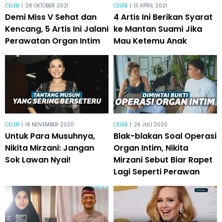
CELEB
|
28 OKTOBER 2021
CELEB
|
13 APRIL 2021
Demi Miss V Sehat dan
4 Artis Ini Berikan Syarat
Kencang, 5 Artis Ini Jalani
ke Mantan Suami Jika
Perawatan Organ Intim
Mau Ketemu Anak
CELEB
|
18 NOVEMBER 2020
CELEB
|
26 JULI 2020
Untuk Para Musuhnya,
Blak-blakan Soal Operasi
Nikita Mirzani: Jangan
Organ Intim, Nikita
Sok Lawan Nyai!
Mirzani Sebut Biar Rapet
Lagi Seperti Perawan