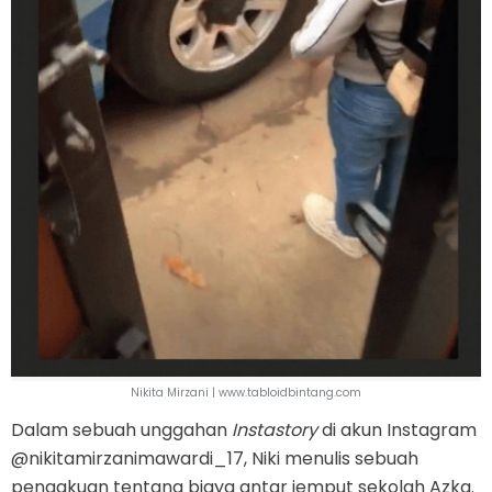
Nikita Mirzani | www.tabloidbintang.com
Dalam sebuah unggahan
Instastory
di akun Instagram
@nikitamirzanimawardi_17, Niki menulis sebuah
pengakuan tentang biaya antar jemput sekolah Azka.