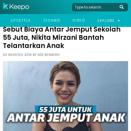
HOME
CELEB
SEBUT BIAYA ANTAR JEMPUT SEKOLAH 55 JUTA, NIKITA MIRZANI
LIFESTYLE
TECHNO
VIDEO
EXPLORE
BANTAH TELANTARKAN ANAK
Sebut Biaya Antar Jemput Sekolah
55 Juta, Nikita Mirzani Bantah
Telantarkan Anak
30 AGUSTUS 2019 BY
ADE WISMOYO