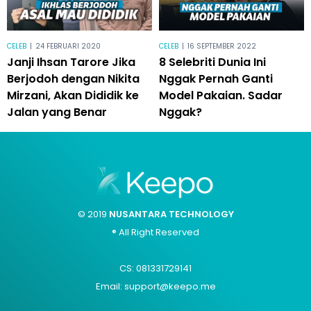
CELEB
|
24 FEBRUARI 2020
CELEB
|
16 SEPTEMBER 2022
Janji Ihsan Tarore Jika
8 Selebriti Dunia Ini
Berjodoh dengan Nikita
Nggak Pernah Ganti
Mirzani, Akan Dididik ke
Model Pakaian. Sadar
Jalan yang Benar
Nggak?
© 2019
NUSANTARA TECHNOLOGY
® All Right Reserved
CS: 081331729141
Email: support@keepo.me