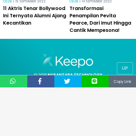
CELEB
|
15 SEPTEMBER 2022
CELEB
|
14 SEPTEMBER 2022
11 Aktris Tenar Bollywood
Transformasi
Ini Ternyata Alumni Ajang
Penampilan Pevita
Kecantikan
Pearce, Dari Imut Hingga
Cantik Mempesona!
UP
© 2019
NUSANTARA TECHNOLOGY
Copy Link
® All Right Reserved
CS: 081331729141
Email: support@keepo.me
Layanan pengaduan konsumen