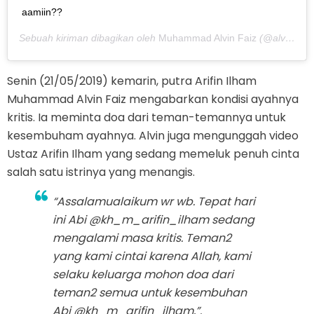
aamiin??
Sebuah kiriman dibagikan oleh
Muhammad Alvin Faiz
(@alvin_411) pada
Senin (21/05/2019) kemarin, putra Arifin Ilham
Muhammad Alvin Faiz mengabarkan kondisi ayahnya
kritis. Ia meminta doa dari teman-temannya untuk
kesembuham ayahnya. Alvin juga mengunggah video
Ustaz Arifin Ilham yang sedang memeluk penuh cinta
salah satu istrinya yang menangis.
“Assalamualaikum wr wb. Tepat hari
ini Abi @kh_m_arifin_ilham sedang
mengalami masa kritis. Teman2
yang kami cintai karena Allah, kami
selaku keluarga mohon doa dari
teman2 semua untuk kesembuhan
Abi @kh_m_arifin_ilham,”.