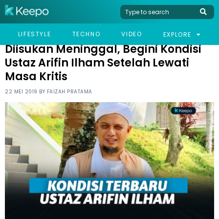
HOME
CELEB
DIISUKAN MENINGGAL, BEGINI KONDISI USTAZ ARIFIN ILHAM
LIFESTYLE
TECHNO
VIDEO
EXPLORE
SETELAH LEWATI MASA KRITIS
Diisukan Meninggal, Begini Kondisi
Ustaz Arifin Ilham Setelah Lewati
Masa Kritis
22 MEI 2019 BY
FAIZAH PRATAMA